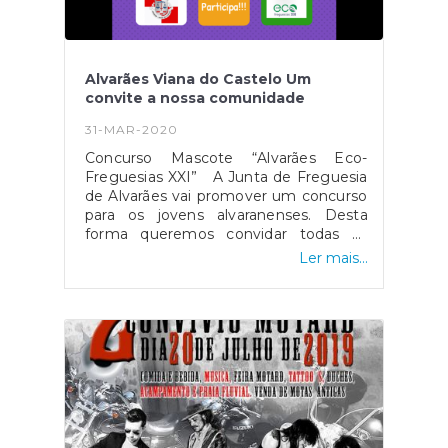
Alvarães Viana do Castelo Um
convite a nossa comunidade
31-MAR-2020
Concurso Mascote “Alvarães Eco-
Freguesias XXI” A Junta de Freguesia
de Alvarães vai promover um concurso
para os jovens alvaranenses. Desta
forma queremos convidar todas as
crianças e jovens alvaranenses que nos
Ler mais...
ajudem a criar e a escolher a mascote,
mas não uma mascote qualquer,
queremos criar uma mascote
sustentável, que nos vai acompanhar
em todas as atividades que serão
realizadas durante este ano. Estamos a
participar num projeto da ABAE
(Associação Bandeira Azul da Europa)
para conseguirmos uma bandeira
verde, a bandeira que nos eleva a uma