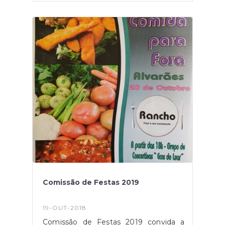
outro colorido e uma nova vida a está
unidade
operativa.http://https//vimeo.com/198691091?
ref=fb-share&1
Comissão de Festas 2019
19-OUT-2018
Comissão de Festas 2019 convida a