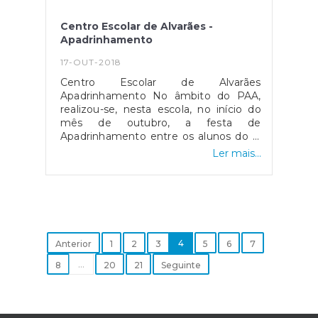
Centro Escolar de Alvarães -
Apadrinhamento
17-OUT-2018
Centro Escolar de Alvarães
Apadrinhamento No âmbito do PAA,
realizou-se, nesta escola, no início do
mês de outubro, a festa de
Apadrinhamento entre os alunos do 1º
ciclo e os do pré-escolar. Com este
Ler mais...
convívio os novos alunos ficaram a
conhecer os seus padrinhos, bem
como a saber, que para além dos
adultos, podem contar com as crianças
mais velhas para os ajudarem no seu
dia a dia. Assim, os padrinhos
realizaram coreografias, cantaram
4
Anterior
1
2
3
5
6
7
canções, entregaram uma
...
8
20
21
Seguinte
lembrancinha e um diploma aos
afilhados. Por fim, também receberam
um certificado/compromisso das suas
responsabilidades enquanto protetores