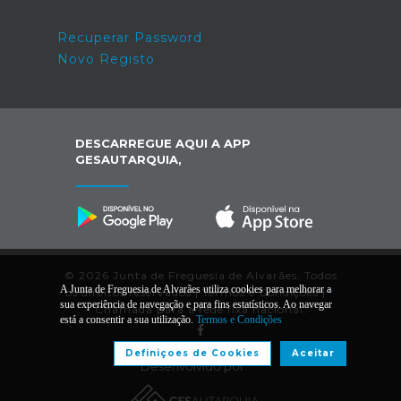
Recuperar Password
Novo Registo
DESCARREGUE AQUI A APP
GESAUTARQUIA,
© 2026 Junta de Freguesia de Alvarães. Todos
A Junta de Freguesia de Alvarães utiliza cookies para melhorar a
os direitos reservados |
Termos e Condições
|
*
sua experiência de navegação e para fins estatísticos. Ao navegar
Chamada para a rede fixa nacional.
está a consentir a sua utilização.
Termos e Condições
Definiçoes de Cookies
Aceitar
Desenvolvido por: