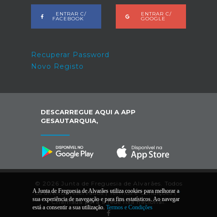
ENTRAR C/
ENTRAR C/
FACEBOOK
GOOGLE
Recuperar Password
Novo Registo
DESCARREGUE AQUI A APP
GESAUTARQUIA,
© 2026 Junta de Freguesia de Alvarães. Todos
A Junta de Freguesia de Alvarães utiliza cookies para melhorar a
os direitos reservados |
Termos e Condições
|
*
sua experiência de navegação e para fins estatísticos. Ao navegar
Chamada para a rede fixa nacional.
está a consentir a sua utilização.
Termos e Condições