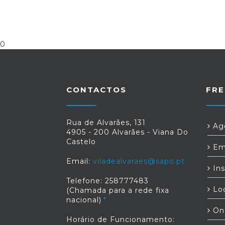
0
CONTACTOS
FRE
Rua de Alvarães, 131
Age
4905 - 200 Alvarães - Viana Do
Castelo
Em
Email:
viladealvaraes@sapo.pt
Ins
Telefone: 258777483
Loc
(Chamada para a rede fixa
nacional)
On
Horário de Funcionamento: