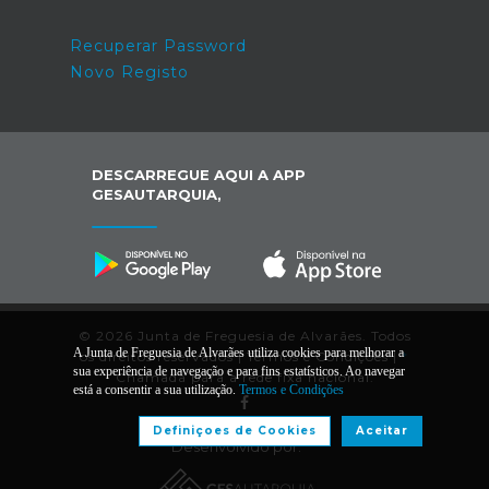
Recuperar Password
Novo Registo
DESCARREGUE AQUI A APP
GESAUTARQUIA,
© 2026 Junta de Freguesia de Alvarães. Todos
A Junta de Freguesia de Alvarães utiliza cookies para melhorar a
os direitos reservados |
Termos e Condições
|
*
sua experiência de navegação e para fins estatísticos. Ao navegar
Chamada para a rede fixa nacional.
está a consentir a sua utilização.
Termos e Condições
Definiçoes de Cookies
Aceitar
Desenvolvido por: