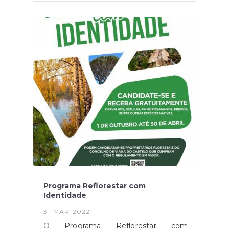
e mistos que possuam, este registo é
obrigatório para garantir os direitos de
propriedade.Este balcão irá estar
naJunta de Freguesia de
AlvarãesQuarta-feira, dia 22 de abril de
2022, das 9h30-12h30 e das 14h00-
16h30 Nota: Deverá trazer o cartão de
cidadão do titular, a caderneta
predial e/ou outros documentos de
titularidade (ex: escritura, habilitação de
herdeiros, etc). O CRCode remete para
a página do município com toda a
informação necessária que os titulares
devem apresentar para o registo no
balcão BUPi.
Programa Reflorestar com
Identidade
31-MAR-2022
O Programa Reflorestar com