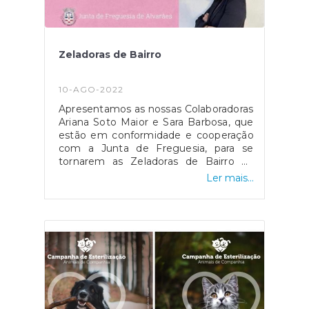
povos e do planeta”.
Zeladoras de Bairro
10-AGO-2022
Apresentamos as nossas Colaboradoras
Ariana Soto Maior e Sara Barbosa, que
estão em conformidade e cooperação
com a Junta de Freguesia, para se
tornarem as Zeladoras de Bairro da
nossa Vila. WEste projeto consiste na
Ler mais...
promoção e observação permanente
do espaço público, nomeadamente,
através da sinalização regular de
situações anómalas aos serviços da
autarquia. Permitindo uma maior
proximidade entre a comunidade e a
Junta de Freguesia, num permanente
diálogo. Estando em parceria com a
nossa candidatura ao Programa da Eco
Freguesias, relevando um maior