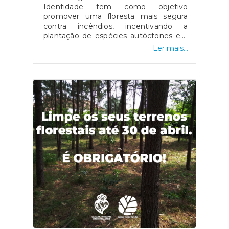
Identidade tem como objetivo
promover uma floresta mais segura
contra incêndios, incentivando a
plantação de espécies autóctones em
determinadas áreas do território,
Ler mais...
nomeadamente nas Faixas de Gestão
de Combustíveis de proteção aos
aglomerados urbanos, edificações e
vias de comunicação. Aceda a
http://www.cm-viana-
castelo.pt/pt/reflorestar-com-
identidade, para informações e
formulário de candidatura.