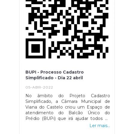
BUPI - Processo Cadastro
Simplificado - Dia 22 abril
05-ABR-2022
No âmbito do Projeto Cadastro
Simplificado, a Câmara Municipal de
Viana do Castelo criou um Espaço de
atendimento do Balcão Único do
Prédio (BUPi) que irá ajudar todos os
interessados a efetuar, gratuitamente,
Ler mais...
o registo cadastral dos prédios rústicos