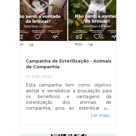
interesse pelas questões ambientais e
sustentáveis das famílias Alvarenenses,
bem como situações das quais
depende a intervenção autárquica.
Campanha de Esterilização - Animais
de Companhia
21-JUN-2022
Esta campanha tem como objetivo
alertar e sensibilizar a população para
os benefícios e vantagens da
esterilização dos animais de
companhia, pois ao esterilizar um
animal evita doenças do sistema
Ler mais...
reprodutor, evita ninhadas não
planeadas, e minimiza
comportamentos indesejáveis,