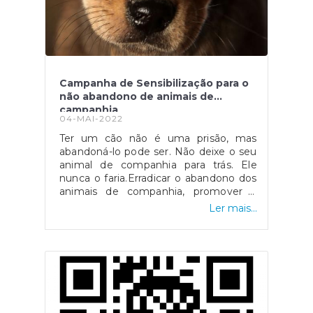
Campanha de Sensibilização para o
não abandono de animais de
campanhia
04-MAI-2022
Ter um cão não é uma prisão, mas
abandoná-lo pode ser. Não deixe o seu
animal de companhia para trás. Ele
nunca o faria.Erradicar o abandono dos
animais de companhia, promover a
humanização no tratamento de
Ler mais...
animais e alertar para as consequências
penais relacionadas com o abandono
são os principais objetivos desta
campanha.