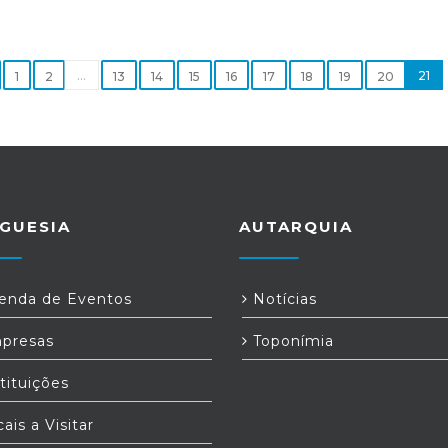
o
...
21
1
2
13
14
15
16
17
18
19
20
l
z
a
o
GUESIA
AUTARQUIA
.
ão
o
nda de Eventos
Notícias
r
presas
Toponímia
o
tituições
s,
ais a Visitar
os