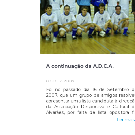
A continuação da A.D.C.A.
03-DEZ-2007
Foi no passado dia 16 de Setembro de
2007, que um grupo de amigos resolve
apresentar uma lista candidata à direcção
da Associação Desportiva e Cultural d
Alvarães, por falta de lista opositora foi
eleita por unanimidade, tendo a seguinte
Ler mais.
composição: Direcção Presidente: Ângelo
Barbosa Ramos Pimenta Secretário: