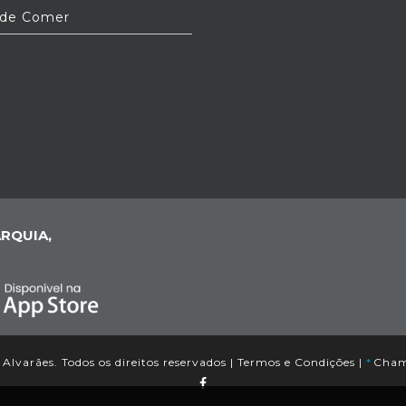
de Comer
a
e
s
e
l
a
RQUIA,
Alvarães. Todos os direitos reservados |
Termos e Condições
|
*
Chama