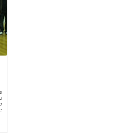
u
e
..