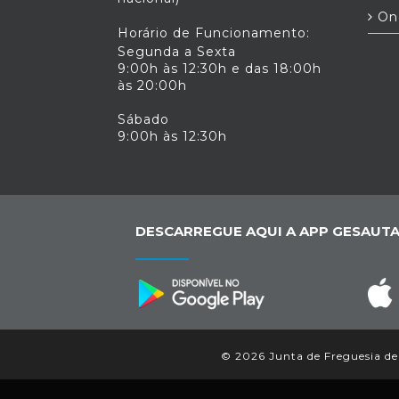
para fora da nossa terra. Vamo-nos unir e
On
mostrar que o edifício é pequeno mas 
Horário de Funcionamento:
instituição é grande, só assim
Segunda a Sexta
conseguiremos reivindicar mais 
9:00h às 12:30h e das 18:00h
melhores instalações e levar o nome da
às 20:00h
nossa Vila mais longe. Apareçam as
pessoas interventivas reivindicativas ma
Sábado
participativas. Temos o bar da sede aberto
9:00h às 12:30h
aos domingos de manhã como ponto d
encontro e de convívio. Podem enviar
sugestões através do E-mai
adca.alvaraes@sapo.pt A direcção d
A.D.C.A. In "o Alvaranense"
DESCARREGUE AQUI A APP GESAUTA
© 2026 Junta de Freguesia de 