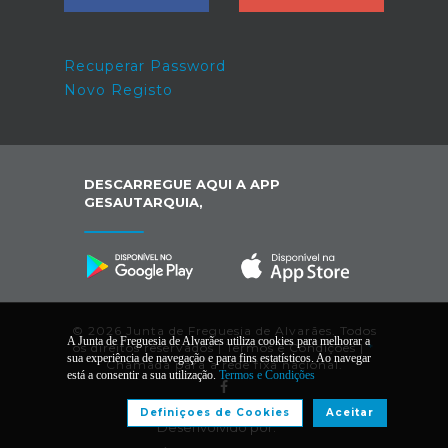
Recuperar Password
Novo Registo
DESCARREGUE AQUI A APP
GESAUTARQUIA,
© 2026 Junta de Freguesia de Alvarães. Todos
A Junta de Freguesia de Alvarães utiliza cookies para melhorar a
os direitos reservados |
Termos e Condições
|
*
sua experiência de navegação e para fins estatísticos. Ao navegar
Chamada para a rede fixa nacional.
está a consentir a sua utilização.
Termos e Condições
Definiçoes de Cookies
Aceitar
Desenvolvido por: