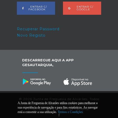
ENTRAR C/
ENTRAR C/
FACEBOOK
GOOGLE
Recuperar Password
Novo Registo
DESCARREGUE AQUI A APP
GESAUTARQUIA,
© 2026 Junta de Freguesia de Alvarães. Todos
A Junta de Freguesia de Alvarães utiliza cookies para melhorar a
os direitos reservados |
Termos e Condições
|
*
sua experiência de navegação e para fins estatísticos. Ao navegar
Chamada para a rede fixa nacional.
está a consentir a sua utilização.
Termos e Condições