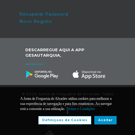
Recuperar Password
Novo Registo
DESCARREGUE AQUI A APP
GESAUTARQUIA,
© 2026 Junta de Freguesia de Alvarães. Todos
A Junta de Freguesia de Alvarães utiliza cookies para melhorar a
os direitos reservados |
Termos e Condições
|
*
sua experiência de navegação e para fins estatísticos. Ao navegar
Chamada para a rede fixa nacional.
está a consentir a sua utilização.
Termos e Condições
Definiçoes de Cookies
Aceitar
Desenvolvido por: