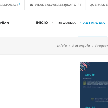
NACIONAL)
VILADEALVARAES@SAPO.PT
QUEIMAS 
INÍCIO
arães
FREGUESIA
AUTARQUIA
Início
Autarquia
Program