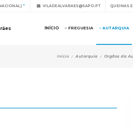
NACIONAL)
VILADEALVARAES@SAPO.PT
QUEIMAS 
INÍCIO
arães
FREGUESIA
AUTARQUIA
Início
Autarquia
Orgãos da A